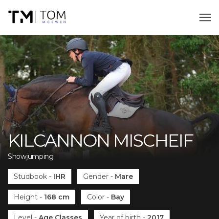
KILCANNON MISCHEIF
Showjumping
Studbook
-
IHR
Gender
-
Mare
Height
-
168 cm
Color
-
Bay
Level
-
Age Classes
Year of birth
-
2017